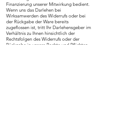
Finanzierung unserer Mitwirkung bedient.
Wenn uns das Darlehen bei
Wirksamwerden des Widerrufs oder bei
der Rückgabe der Ware bereits
zugeflossen ist, tritt Ihr Darlehensgeber im
Verhältnis zu Ihnen hinsichtlich der
Rechtsfolgen des Widerrufs oder der
Rückgabe in unsere Rechte und Pflichten
aus dem finanzierten Vertrag ein. Letzteres
gilt nicht, wenn der vorliegende Vertrag
den Erwerb von Finanzinstrumenten (z.B.
von Wertpapieren, Devisen, Derivaten)
zum Gegenstand hat. Wollen Sie eine
vertragliche Bindung so weitgehend wie
möglich vermeiden, machen Sie von
Ihrem Widerrufsrecht Gebrauch und
widerrufen Sie zudem den
Darlehnsvertrag, wenn Ihnen auch dafür
ein Widerrufsrecht zusteht.
Ausschluss des Widerrufsrechtes
Das Widerrufsrecht besteht nicht bei