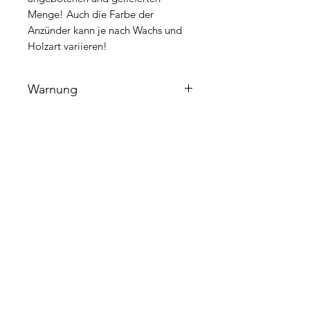
Menge! Auch die Farbe der
Anzünder kann je nach Wachs und
Holzart variieren!
Warnung
Die Anzünder sollten nicht über 45° C
gelagert werden und von Kindern
unzugänglich aufbewahrt werden!
Nicht für Ölöfen geeignet!
Ähnliche Produkte
Buche 25cm