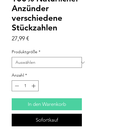
Anzünder
verschiedene
Stückzahlen
Preis
27,99 €
Produktgröße
*
Anzahl
*
In den Warenkorb
Sofortkauf