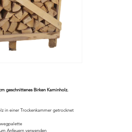
3cm geschnittenes Birken Kaminholz.
olz in einer Trockenkammer getrocknet
inwegpalette
e zum Anfeuern verwenden