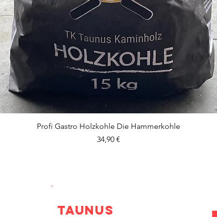
Schnellansicht
Profi Gastro Holzkohle Die Hammerkohle
Preis
34,90 €
Tk
Taunus